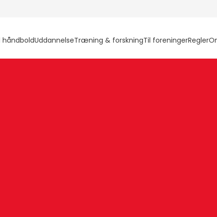
l håndbold
Uddannelse
Træning & forskning
Til foreninger
Regler
O