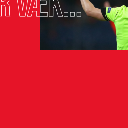
r væk...