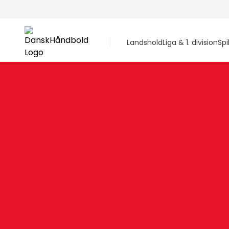
Landshold
Liga & 1. division
Spi