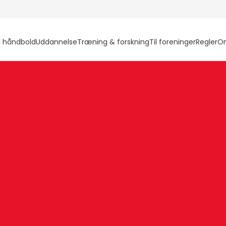
l håndbold
Uddannelse
Træning & forskning
Til foreninger
Regler
O