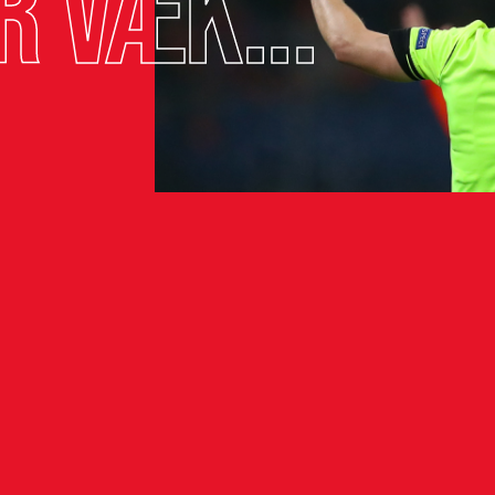
r væk...