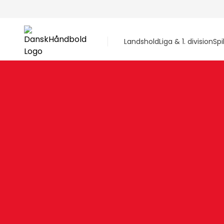
Landshold
Liga & 1. division
Spi