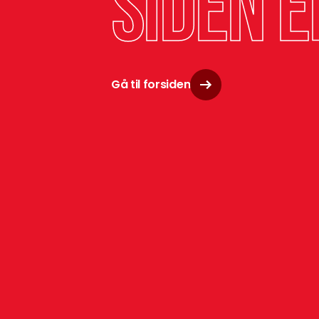
siden e
Gå til forsiden