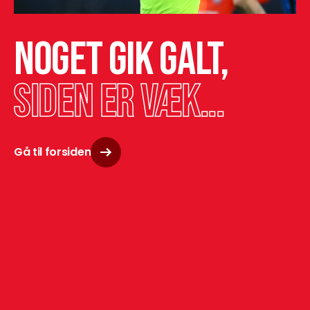
Noget gik galt,
siden er væk...
Gå til forsiden