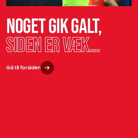
Noget gik galt,
siden er væk...
Gå til forsiden