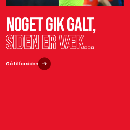
Noget gik galt,
siden er væk...
Gå til forsiden