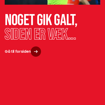
Noget gik galt,
siden er væk...
Gå til forsiden