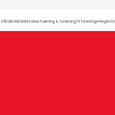
l håndbold
Uddannelse
Træning & forskning
Til foreninger
Regler
O