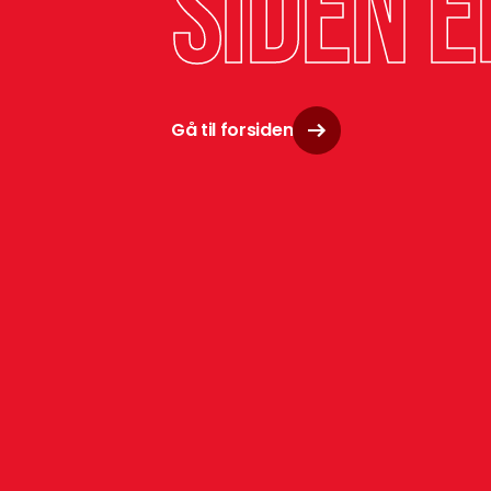
siden e
Gå til forsiden