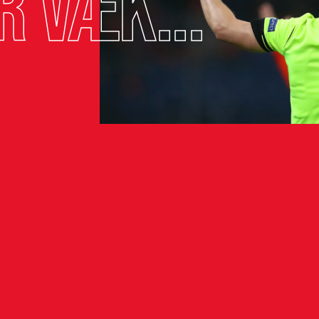
r væk...