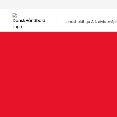
Landshold
Liga & 1. division
Spi