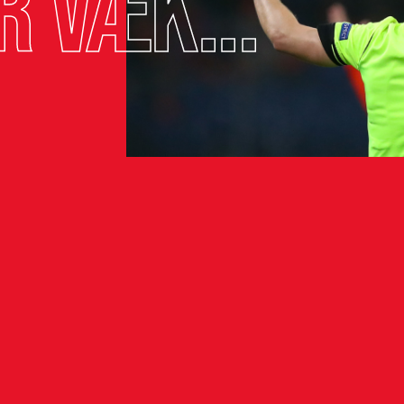
r væk...