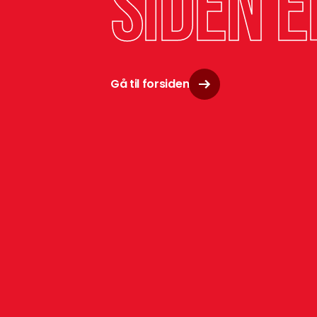
siden e
Gå til forsiden