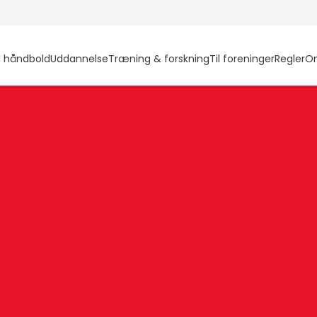
l håndbold
Uddannelse
Træning & forskning
Til foreninger
Regler
O