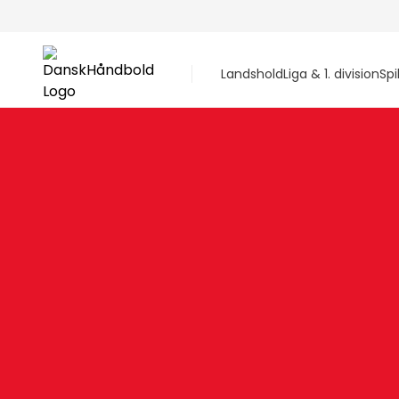
Landshold
Liga & 1. division
Spi