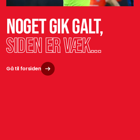
Noget gik galt,
siden er væk...
Gå til forsiden