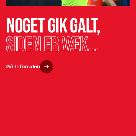
Noget gik galt,
siden er væk...
Gå til forsiden