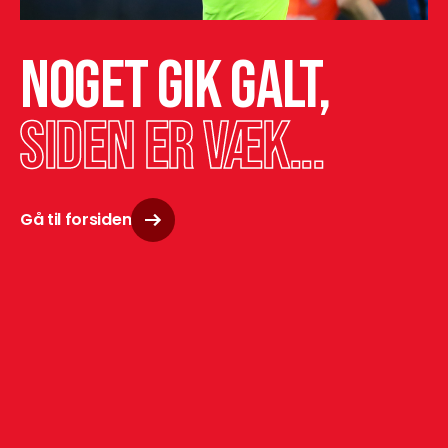
Noget gik galt,
siden er væk...
Gå til forsiden