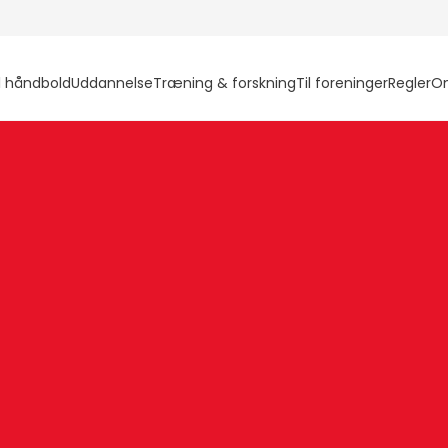
l håndbold
Uddannelse
Træning & forskning
Til foreninger
Regler
O