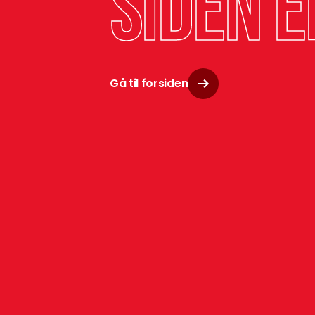
siden e
Gå til forsiden