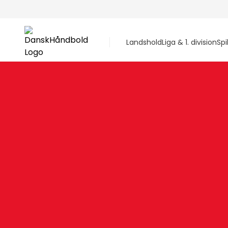
Landshold
Liga & 1. division
Spi