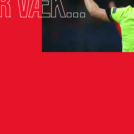
r væk...