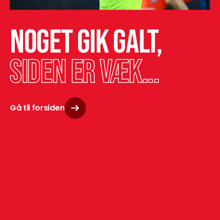
Noget gik galt,
siden er væk...
Gå til forsiden