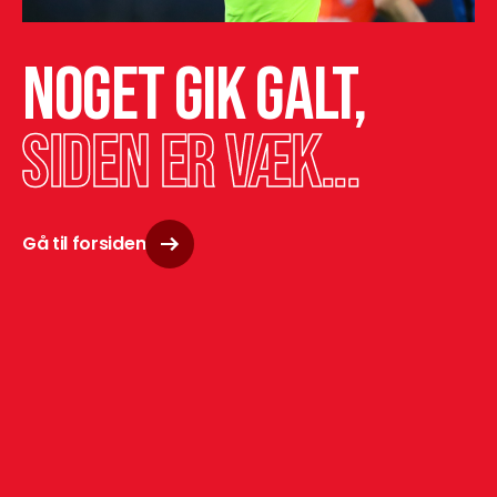
Noget gik galt,
siden er væk...
Gå til forsiden