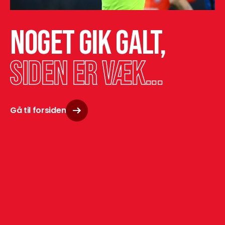
Noget gik galt,
siden er væk...
Gå til forsiden