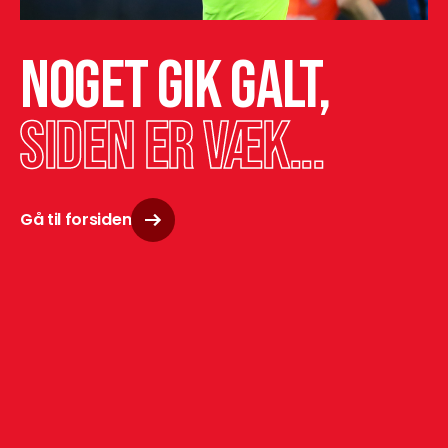
Noget gik galt,
siden er væk...
Gå til forsiden