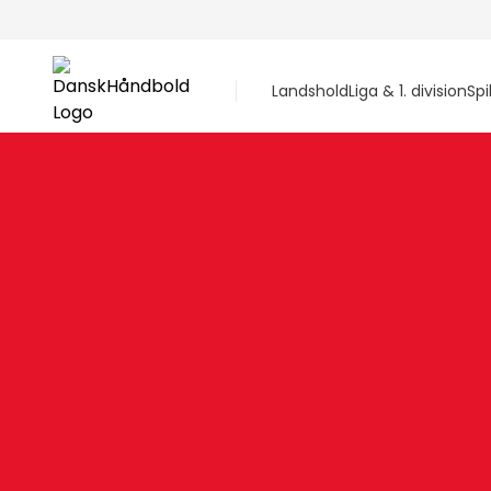
Landshold
Liga & 1. division
Spi