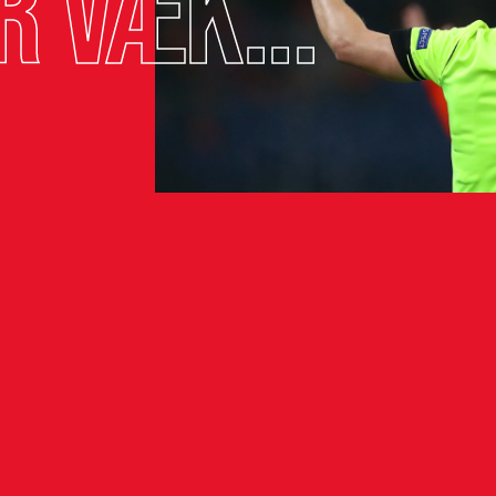
r væk...