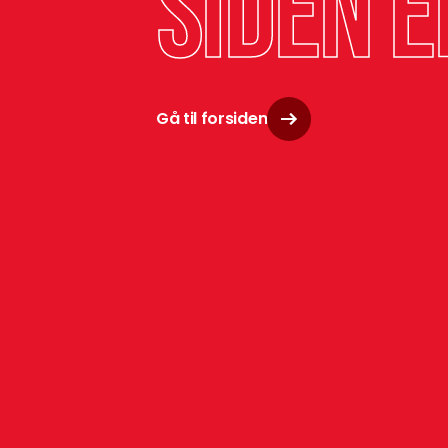
siden e
Gå til forsiden