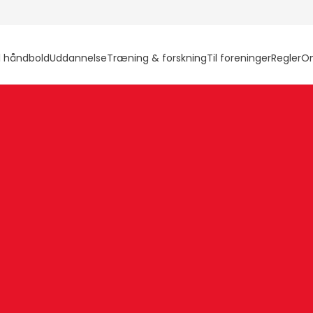
l håndbold
Uddannelse
Træning & forskning
Til foreninger
Regler
O