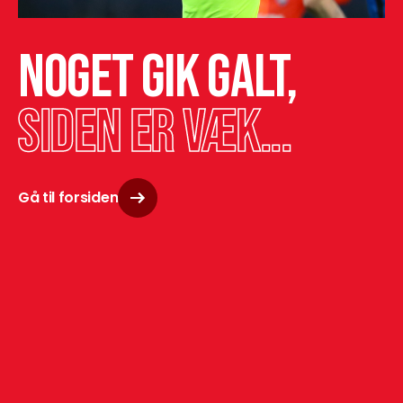
Noget gik galt,
siden er væk...
Gå til forsiden