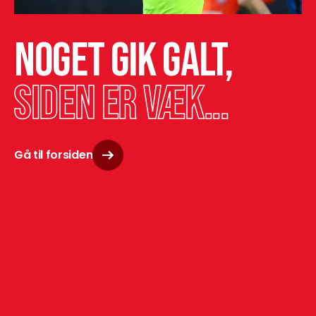
Noget gik galt,
siden er væk...
Gå til forsiden