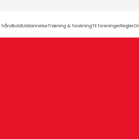
l håndbold
Uddannelse
Træning & forskning
Til foreninger
Regler
O