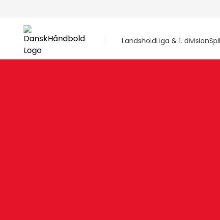
Landshold
Liga & 1. division
Spi