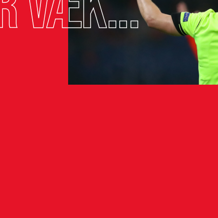
r væk...