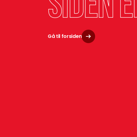
siden e
Gå til forsiden