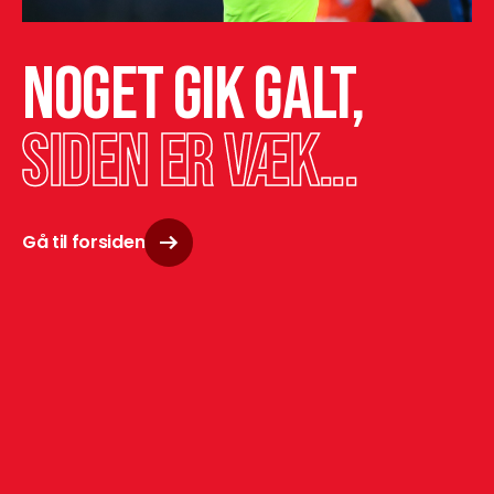
Noget gik galt,
siden er væk...
Gå til forsiden