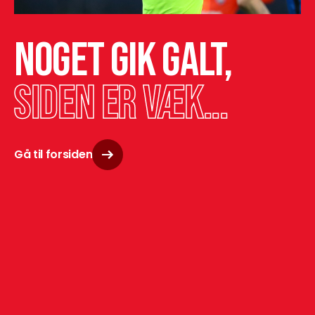
Noget gik galt,
siden er væk...
Gå til forsiden