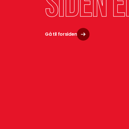
siden e
Gå til forsiden