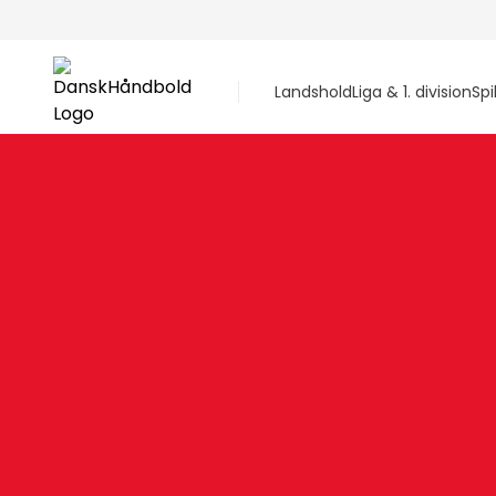
Landshold
Liga & 1. division
Spi