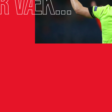
r væk...