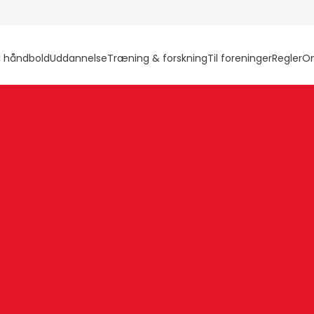
l håndbold
Uddannelse
Træning & forskning
Til foreninger
Regler
O