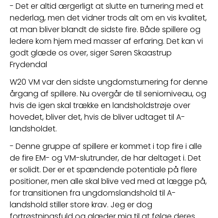
- Det er altid ærgerligt at slutte en turnering med et 
nederlag, men det vidner trods alt om en vis kvalitet, 
at man bliver blandt de sidste fire. Både spillere og 
ledere kom hjem med masser af erfaring. Det kan vi 
godt glæde os over, siger Søren Skaastrup 
Frydendal
W20 VM var den sidste ungdomsturnering for denne 
årgang af spillere. Nu overgår de til seniorniveau, og 
hvis de igen skal trække en landsholdstrøje over 
hovedet, bliver det, hvis de bliver udtaget til A-
landsholdet.
- Denne gruppe af spillere er kommet i top fire i alle 
de fire EM- og VM-slutrunder, de har deltaget i. Det 
er solidt. Der er et spændende potentiale på flere 
positioner, men alle skal blive ved med at lægge på, 
for transitionen fra ungdomslandshold til A-
landshold stiller store krav. Jeg er dog 
fortrøstningsfuld og glæder mig til at følge deres 