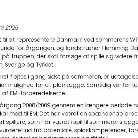
ni 2025
get til at repræsentere Danmark ved sommerens W17
lutrunde for årgangen, og landstræner Flemming Da
 på truppen, der skal forsøge at spille sig videre
 Sverige og Tyrkiet.
rst fløjtes i gang sidst på sommeren, er udtagelse
ilier mulighed for at planlægge. Samtidig venter 
l af EM-forberedelserne.
gt årgang 2008/2009 gennem en længere periode har
skal med til EM. Det har været en spændende proce
f spillere, som har været i spil til sommerens opga
urderet ud fra potentiale, spidskompetencer, forsk