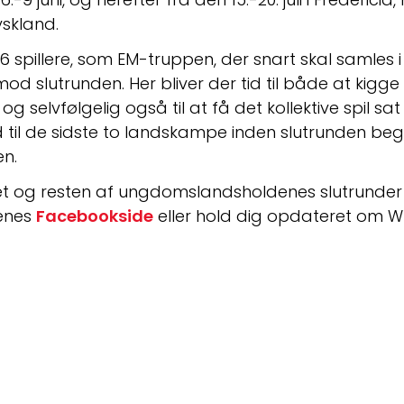
kland. 
spillere, som EM-truppen, der snart skal samles i V
d slutrunden. Her bliver der tid til både at kigge 
, og selvfølgelig også til at få det kollektive spil sat
d til de sidste to landskampe inden slutrunden begy
n. 
et og resten af ungdomslandsholdenes slutrunde
nes 
Facebookside
 eller hold dig opdateret om W