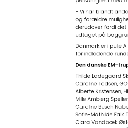
personlighed med mer
- Vi har blandt andet
og forældre mulighed
derudover fordi det 
udtaget på baggrun
Danmark er i pulje 
for indledende runde
Den danske EM-trup
Thilde Ladegaard Sk
Caroline Todsen, G
Alberte Kristensen, HH9
Mille Ambjerg Spell
Caroline Busch Nabe-Nie
Sofie-Mathilde Falk Tay
Clara Vandbæk Øste