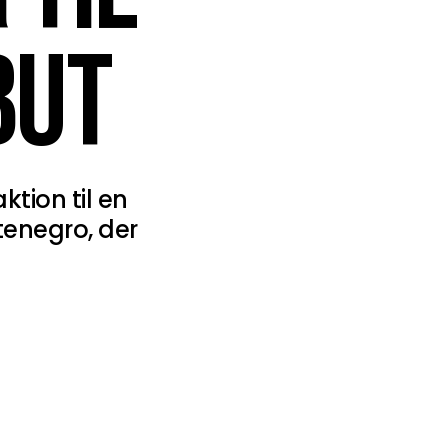
BUT
tion til en
tenegro, der