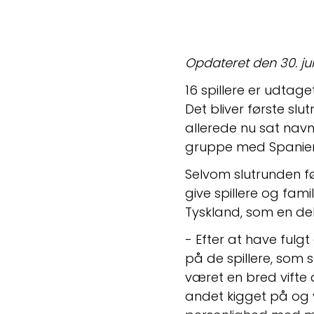
Opdateret den 30. ju
16 spillere er udta
Det bliver første s
allerede nu sat navn
gruppe med Spanien,
Selvom slutrunden fø
give spillere og fam
Tyskland, som en de
- Efter at have ful
på de spillere, som 
været en bred vifte a
andet kigget på og v