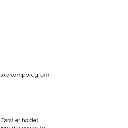
anske kampprogram 
Først er holdet 
 hvor der venter to 