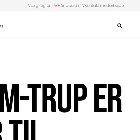
Vælg region
Håndbold i TV
Kontakt medarbejder
m
M-TRUP ER
 TIL