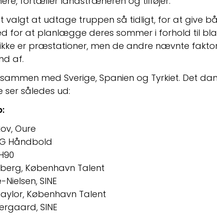
e, fortæller landstræneren og tilføjer:
 valgt at udtage truppen så tidligt, for at give båd
 for at planlægge deres sommer i forhold til blan
ikke er præstationer, men de andre nævnte faktore
d af.  
A sammen med Sverige, Spanien og Tyrkiet. Det d
 ser således ud:
:
ov, Oure
OG Håndbold
0       
erberg, København Talent
lsen, SINE                 
lor, København Talent                       
rgaard, SINE