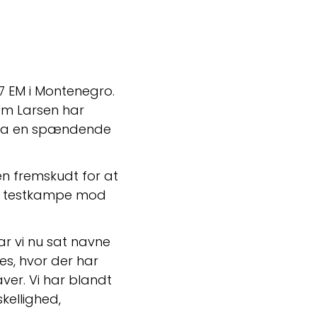
 EM i Montenegro. 
m Larsen har 
 fra en spændende 
n fremskudt for at 
to testkampe mod 
 vi nu sat navne 
s, hvor der har 
ver. Vi har blandt 
ellighed, 