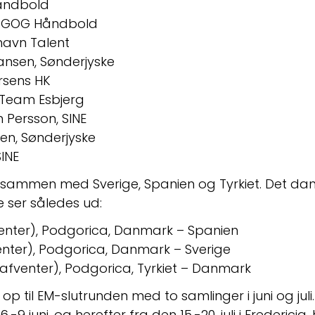
Håndbold
ig, GOG Håndbold
Talent                          
iansen, Sønderjyske
HK                               
, Team Esbjerg
son, SINE                  
en, Sønderjyske
SINE
A sammen med Sverige, Spanien og Tyrkiet. Det d
 ser således ud:
afventer), Podgorica, Danmark – Spanien 
fventer), Podgorica, Danmark – Sverige  
 afventer), Podgorica, Tyrkiet – Danmark 
 til EM-slutrunden med to samlinger i juni og juli. 
.-9 juni, og herefter fra den 15.-20. juli i Fredericia,