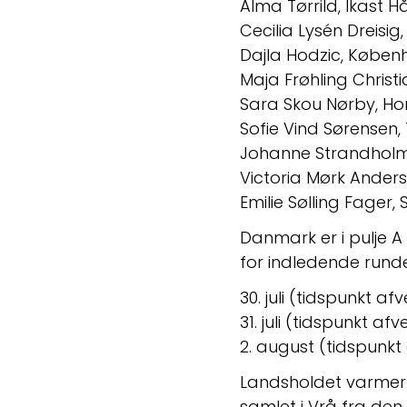
Alma Tørrild, Ikast 
Cecilia Lysén Dreis
Dajla Hodzic, København 
Maja Frøhling Christ
Sara Skou Nørby, Horsens 
Sofie Vind Sørensen
Johanne Strandholm Pers
Victoria Mørk Anders
Emilie Sølling Fager, 
Danmark er i pulje 
for indledende runde
30. juli (tidspunkt 
31. juli (tidspunkt a
2. august (tidspunkt
Landsholdet varmer op
samlet i Vrå fra den 6