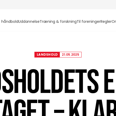
l håndbold
Uddannelse
Træning & forskning
Til foreninger
Regler
O
LANDSHOLD
21.05.2025
SHOLDETS E
AGET – KLAR