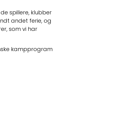
e spillere, klubber 
dt andet ferie, og 
r, som vi har 
anske kampprogram 