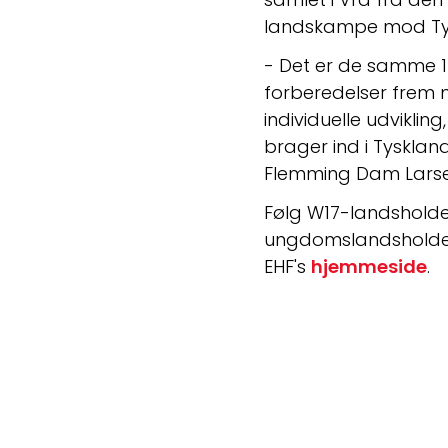
landskampe mod Tys
- Det er de samme 16 
forberedelser frem mo
individuelle udvikling
brager ind i Tysklan
Flemming Dam Larse
Følg W17-landshold
ungdomslandsholde
EHF's 
hjemmeside
. 