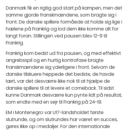
Danmark fik en rigtig god start på kampen, men det 
samme gjorde franskmændene, som bragte sig i 
front. De danske spillere formåede at holde sig lige i 
hælene på Frankrig og lod dem ikke komme alt for 
langt foran. Stillingen ved pausen blev 12-9 til 
Frankrig.  
Frankrig kom bedst ud fra pausen, og med effektivt 
angrebsspil og en hurtig kontrafase bragte 
franskmændene sig yderligere i front. Selvom de 
danske tilskuere heppede det bedste, de havde 
lært, var det desværre ikke nok til at hjælpe de 
danske spillere til at levere et comeback. Til sidst 
kunne Danmark desværre kun pynte lidt på resultat, 
som endte med en sejr til Frankrig på 24-19.
EM i Montenegro var U17-landsholdet første 
slutrunde, og om slutrundes har været en succes, 
gøres ikke op i medaljer. For den internationale 