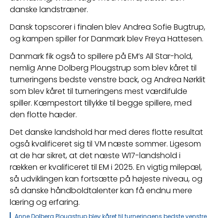
danske landstræner.
Dansk topscorer i finalen blev Andrea Sofie Bugtrup, 
og kampen spiller for Danmark blev Freya Hattesen.
Danmark fik også to spillere på EM’s All Star-hold, 
nemlig Anne Dolberg Plougstrup som blev kåret til 
turneringens bedste venstre back, og Andrea Nørklit 
som blev kåret til turneringens mest værdifulde 
spiller. Kæmpestort tillykke til begge spillere, med 
den flotte hæder.  
Det danske landshold har med deres flotte resultat 
også kvalificeret sig til VM næste sommer. Ligesom 
at de har sikret, at det næste W17-landshold i 
rækken er kvalificeret til EM i 2025. En vigtig milepæl, 
så udviklingen kan fortsætte på højeste niveau, og 
så danske håndboldtalenter kan få endnu mere 
læring og erfaring.
Anne Dolberg Plougstrup blev kåret til turneringens bedste venstre