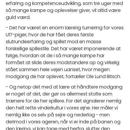
erfaring og kompetenceudvikling, som tre uger med 
så mange kampe og oplevelser giver, vil altid være 
guld værd. 
- Det har været en enorm lærerig turnering for vores 
U17-piger, hvor de har fået deres første 
slutrundeerfaring og spillet mod en masse 
forskellige spillestile. Det har været imponerende at 
følge, hvordan at de i så mange kampe har 
formået at slide deres modstandere op og virkelig 
stået sammen hele vejen uanset, hvor megen 
modgang de har oplevet, fortæller Ole Lund Bitsch.
- Og netop det med at lære at håndtere modgang 
er noget af det, der gør os allermest stolte som 
trænere for de her spillere. For det signalerer nemlig 
den helt rette vinderkultur i vores øjne. Her måler vi 
nemlig ikke os selv på sejre og nederlag - men 
derimod i vores ageren, når vi er inde på banen og 
den læring, vi kan tage med herfra, slutter den 