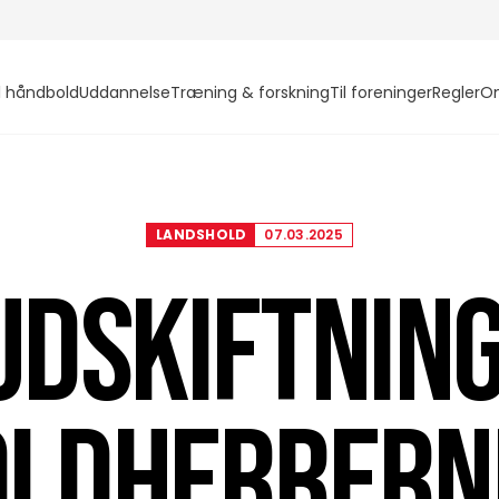
l håndbold
Uddannelse
Træning & forskning
Til foreninger
Regler
O
LANDSHOLD
07.03.2025
UDSKIFTNING
LDHERRERN