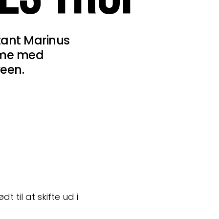
tant Marinus
mme med
reen.
til at skifte ud i 