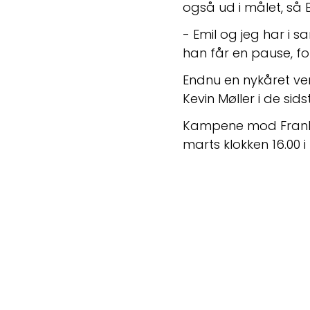
også ud i målet, så 
- Emil og jeg har i 
han får en pause, fo
Endnu en nykåret ver
Kevin Møller i de si
Kampene mod Frankrig
marts klokken 16.00 i