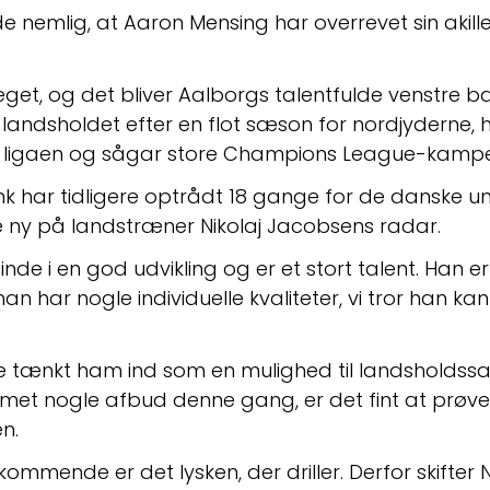
e nemlig, at Aaron Mensing har overrevet sin akille
get, og det bliver Aalborgs talentfulde venstre ba
andsholdet efter en flot sæson for nordjyderne, hv
e i ligaen og sågar store Champions League-kampe
nk har tidligere optrådt 18 gange for de danske 
e ny på landstræner Nikolaj Jacobsens radar.
nde i en god udvikling og er et stort talent. Han er 
an har nogle individuelle kvaliteter, vi tror han k
e tænkt ham ind som en mulighed til landsholdssam
met nogle afbud denne gang, er det fint at prøve 
n.
kommende er det lysken, der driller. Derfor skifter 