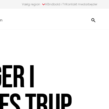
Vælg region
Håndbold i TV
Kontakt medarbejder
m
ER I
ES TRUP