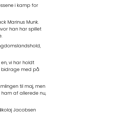
ssene i kamp for 
ck Marinus Munk. 
or han har spillet 
.
ungdomslandshold, 
en, vi har holdt 
an bidrage med på 
lingen til maj, men 
ham af allerede nu, 
Nikolaj Jacobsen 