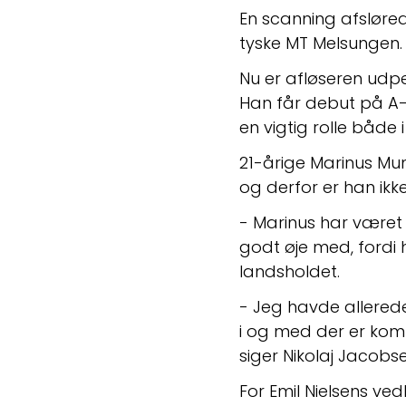
En scanning afsløred
tyske MT Melsungen.
Nu er afløseren udpe
Han får debut på A-l
en vigtig rolle båd
21-årige Marinus Mu
og derfor er han ikk
- Marinus har været i
godt øje med, fordi h
landsholdet.
- Jeg havde allered
i og med der er kom
siger Nikolaj Jacobse
For Emil Nielsens ved