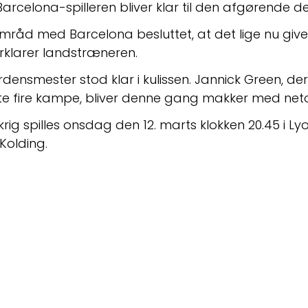
Barcelona-spilleren bliver klar til den afgørende d
samråd med Barcelona besluttet, at det lige nu give
rklarer landstræneren.
densmester stod klar i kulissen. Jannick Green, der
dste fire kampe, bliver denne gang makker med neto
 spilles onsdag den 12. marts klokken 20.45 i Lyo
 Kolding.