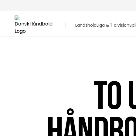
Landshold
Liga & 1. division
Spi
TO 
HÅNDBO