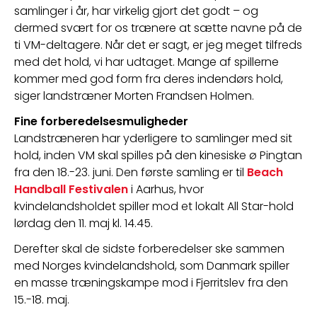
samlinger i år, har virkelig gjort det godt – og 
dermed svært for os trænere at sætte navne på de 
ti VM-deltagere. Når det er sagt, er jeg meget tilfreds 
med det hold, vi har udtaget. Mange af spillerne 
kommer med god form fra deres indendørs hold, 
siger landstræner Morten Frandsen Holmen.
Fine forberedelsesmuligheder
Landstræneren har yderligere to samlinger med sit 
hold, inden VM skal spilles på den kinesiske ø Pingtan 
fra den 18.-23. juni. Den første samling er til 
Beach 
Handball Festivalen
 i Aarhus, hvor 
kvindelandsholdet spiller mod et lokalt All Star-hold 
lørdag den 11. maj kl. 14.45.
Derefter skal de sidste forberedelser ske sammen 
med Norges kvindelandshold, som Danmark spiller 
en masse træningskampe mod i Fjerritslev fra den 
15.-18. maj.