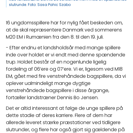
slutrunde. Foto: Sasa Pahic Szabo
16 ungdomsspillere har for nylig fået beskeden om, 
at de skal repræsentere Danmark ved sommerens 
M20 EM i Rumænien fra den 8. til den 19. juli.
- 
Efter endnu et landsholdsår med mange spillere 
inde over holdet er vi endt med denne spændende 
trup. Holdet består af en nogenlunde ligelig 
fordeling af 06’ere og 07’ere. Vi er, ligesom ved M18 
EM, gået med fire venstrehåndede bagspillere, da vi 
oplever ualmindeligt mange dygtige 
venstrehåndede bagspillere i disse årgange, 
fortæller landstræner Dennis Bo Jensen.
Det er altid interessant at følge de unge spillere på 
dette stadie af deres karriere. Flere af dem har 
allerede leveret stærke præstationer ved tidligere 
slutrunder, og flere har også gjort sig gældende på 