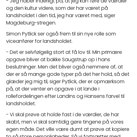
- Jeg håber inderligt på, at jeg kan føre de værdier 
og den kultur videre, som der har været på 
landsholdet i den tid, jeg har været med, siger 
Magdeburg-stregen.
Simon Pytlick ser også frem til sin nye rolle som 
viceanfører for landsholdet.
- Det er selvfølgelig stort at få lov til. Min primære 
opgave bliver at bakke Saugstrup op i hans 
beslutninger. Men det bliver også nemmere af, at 
der er så mange gode typer på det her hold, så det 
glæder jeg mig til, siger Pytlick, der er opmærksom 
på, at der venter en opgave i at lande i 
rollefordelingen efter Landins og Hansens farvel til 
landsholdet.
- Vi skal prøve at holde fast i de værdier, de har 
skabt, men vi skal samtidig gøre tingene på vores 
egen måde. Det ville være dumt at prøve at kopiere 
to så store personligheder. Så vi fortsætter med 