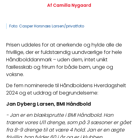
Af Camilla Nygaard
Foto: Casper Horsnæs Larsen/privatfoto
Prisen uddeles for at anerkende og hylde alle de 
frivillige, der er fuldstændig uundværlige for hele 
Håndbolddanmark – uden dem, intet unikt 
fællesskab og frirum for både børn, unge og 
voksne. 
De fem nominerede til Håndboldens Hverdagshelt 
2024 og et uddrag af begrundelserne:
Jan Dyberg Larsen, BMI Håndbold
- Jan er en blæksprutte i BMI Håndbold. Han 
træner vores U11 drenge, som på 3 sæsoner er gået 
fra 8-9 drenge til at være 4 hold. Jan er en ægte 
frivillig, han fylder 60 i år og er i klubben 