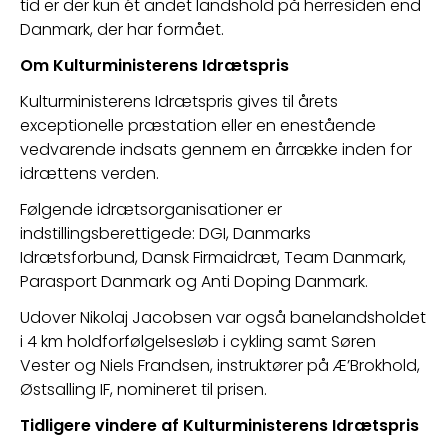
tid er der kun ét andet landshold på herresiden end 
Danmark, der har formået.
Om Kulturministerens Idrætspris
Kulturministerens Idrætspris gives til årets 
exceptionelle præstation eller en enestående 
vedvarende indsats gennem en årrække inden for 
idrættens verden.
Følgende idrætsorganisationer er 
indstillingsberettigede: DGI, Danmarks 
Idrætsforbund, Dansk Firmaidræt, Team Danmark, 
Parasport Danmark og Anti Doping Danmark.
Udover Nikolaj Jacobsen var også banelandsholdet 
i 4 km holdforfølgelsesløb i cykling samt Søren 
Vester og Niels Frandsen, instruktører på Æ’Brokhold, 
Østsalling IF, nomineret til prisen.
Tidligere vindere af Kulturministerens Idrætspris