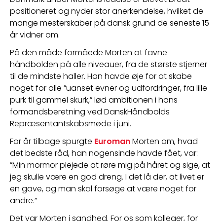
positioneret og nyder stor anerkendelse, hvilket de 
mange mesterskaber på dansk grund de seneste 15 
år vidner om.
På den måde formåede Morten at favne 
håndbolden på alle niveauer, fra de største stjerner 
til de mindste haller. Han havde øje for at skabe 
noget for alle ”uanset evner og udfordringer, fra lille 
purk til gammel skurk,” lød ambitionen i hans 
formandsberetning ved DanskHåndbolds 
Repræsentantskabsmøde i juni.
For år tilbage spurgte 
Euroman
 Morten om, hvad 
det bedste råd, han nogensinde havde fået, var: 
”Min mormor plejede at røre mig på håret og sige, at 
jeg skulle være en god dreng. I det lå der, at livet er 
en gave, og man skal forsøge at være noget for 
andre.”
Det var Morten i sandhed. For os som kolleger, for 