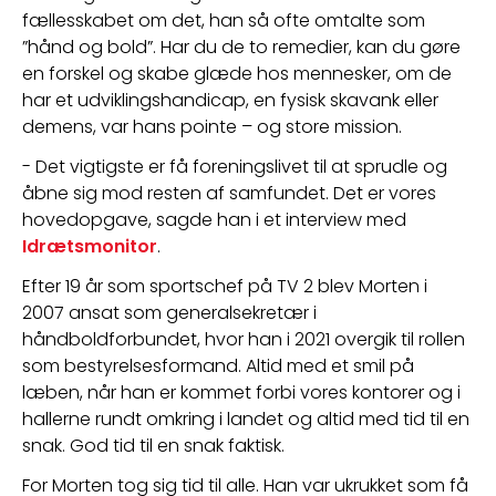
fællesskabet om det, han så ofte omtalte som 
”hånd og bold”. Har du de to remedier, kan du gøre 
en forskel og skabe glæde hos mennesker, om de 
har et udviklingshandicap, en fysisk skavank eller 
demens, var hans pointe – og store mission.
- Det vigtigste er få foreningslivet til at sprudle og 
åbne sig mod resten af samfundet. Det er vores 
hovedopgave, sagde han i et interview med 
Idrætsmonitor
.
Efter 19 år som sportschef på TV 2 blev Morten i 
2007 ansat som generalsekretær i 
håndboldforbundet, hvor han i 2021 overgik til rollen 
som bestyrelsesformand. Altid med et smil på 
læben, når han er kommet forbi vores kontorer og i 
hallerne rundt omkring i landet og altid med tid til en 
snak. God tid til en snak faktisk.
For Morten tog sig tid til alle. Han var ukrukket som få 