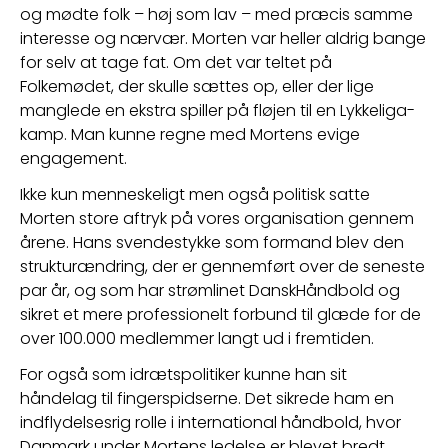
og mødte folk – høj som lav – med præcis samme 
interesse og nærvær. Morten var heller aldrig bange 
for selv at tage fat. Om det var teltet på 
Folkemødet, der skulle sættes op, eller der lige 
manglede en ekstra spiller på fløjen til en Lykkeliga-
kamp. Man kunne regne med Mortens evige 
engagement.
Ikke kun menneskeligt men også politisk satte 
Morten store aftryk på vores organisation gennem 
årene. Hans svendestykke som formand blev den 
strukturændring, der er gennemført over de seneste 
par år, og som har strømlinet DanskHåndbold og 
sikret et mere professionelt forbund til glæde for de 
over 100.000 medlemmer langt ud i fremtiden.
For også som idrætspolitiker kunne han sit 
håndelag til fingerspidserne. Det sikrede ham en 
indflydelsesrig rolle i international håndbold, hvor 
Danmark under Mortens ledelse er blevet bredt 