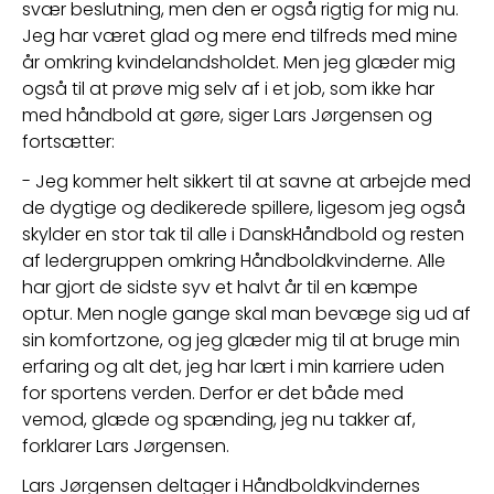
svær beslutning, men den er også rigtig for mig nu. 
Jeg har været glad og mere end tilfreds med mine 
år omkring kvindelandsholdet. Men jeg glæder mig 
også til at prøve mig selv af i et job, som ikke har 
med håndbold at gøre, siger Lars Jørgensen og 
fortsætter:
- Jeg kommer helt sikkert til at savne at arbejde med 
de dygtige og dedikerede spillere, ligesom jeg også 
skylder en stor tak til alle i DanskHåndbold og resten 
af ledergruppen omkring Håndboldkvinderne. Alle 
har gjort de sidste syv et halvt år til en kæmpe 
optur. Men nogle gange skal man bevæge sig ud af 
sin komfortzone, og jeg glæder mig til at bruge min 
erfaring og alt det, jeg har lært i min karriere uden 
for sportens verden. Derfor er det både med 
vemod, glæde og spænding, jeg nu takker af, 
forklarer Lars Jørgensen.
Lars Jørgensen deltager i Håndboldkvindernes 