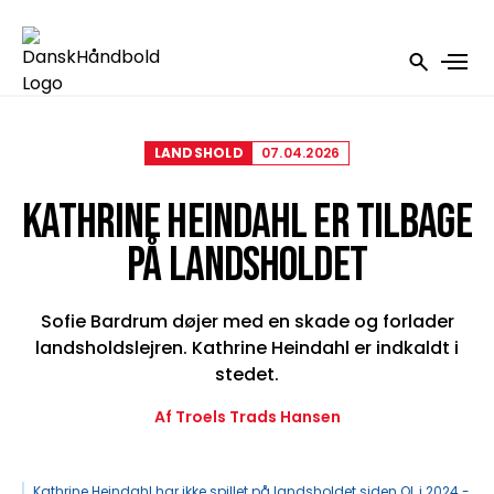
LANDSHOLD
07.04.2026
KATHRINE HEINDAHL ER TILBAGE
PÅ LANDSHOLDET
Sofie Bardrum døjer med en skade og forlader
landsholdslejren. Kathrine Heindahl er indkaldt i
stedet.
Af Troels Trads Hansen
Kathrine Heindahl har ikke spillet på landsholdet siden OL i 2024 -