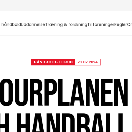
l håndbold
Uddannelse
Træning & forskning
Til foreninger
Regler
O
HÅNDBOLD-TILBUD
23.02.2024
TOURPLANEN 
H HANDBALL