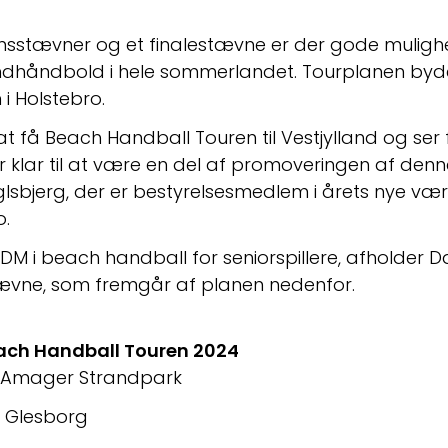
onsstævner og et finalestævne er der gode muligh
trandhåndbold i hele sommerlandet. Tourplanen byd
i Holstebro.
t få Beach Handball Touren til Vestjylland og ser fre
r klar til at være en del af promoveringen af denne
glsbjerg, der er bestyrelsesmedlem i årets nye vært
o.
e DM i beach handball for seniorspillere, afholder
ævne, som fremgår af planen nedenfor.
each Handball Touren 2024
: Amager Strandpark
: Glesborg