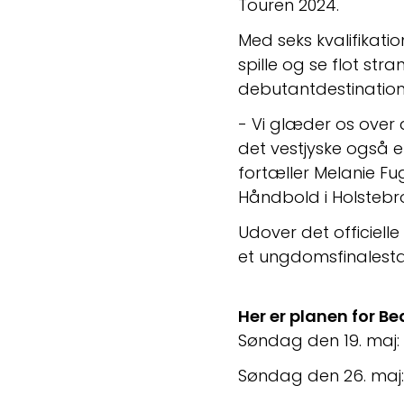
Touren 2024.
Med seks kvalifikati
spille og se flot s
debutantdestination 
- Vi glæder os over a
det vestjyske også e
fortæller Melanie Fu
Håndbold i Holstebr
Udover det officiell
et ungdomsfinalest
Her er planen for B
Søndag den 19. maj
Søndag den 26. maj