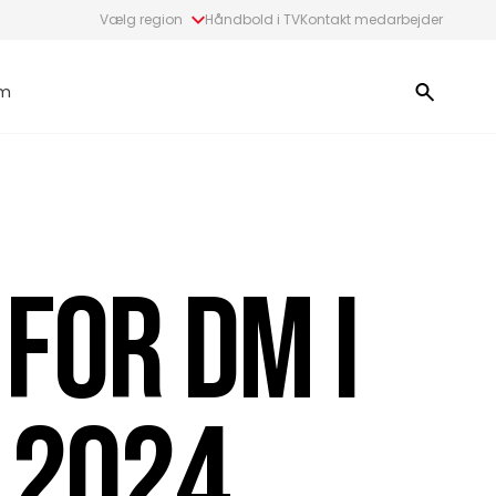
Vælg region
Håndbold i TV
Kontakt medarbejder
m
FOR DM I
 2024