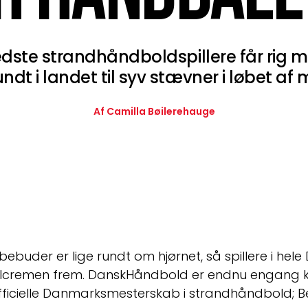
ste strandhåndboldspillere får rig mu
t i landet til syv stævner i løbet af m
Af Camilla Bøilerehauge
buder er lige rundt om hjørnet, så spillere i hel
lcremen frem. DanskHåndbold er endnu engang klar 
ficielle Danmarksmesterskab i strandhåndbold; B