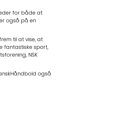
eder for både at 
er også på en 
m til at vise, at 
 fantastiske sport, 
sforening, NSK 
 DanskHåndbold også 