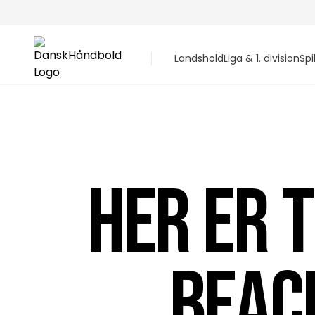
Landshold
Liga & 1. division
Spi
HER ER 
BEAC