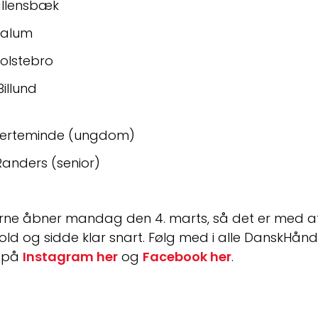
Vallensbæk
Dalum
Holstebro
Billund
: Kerteminde (ungdom)
 Randers (senior)
nerne åbner mandag den 4. marts, så det er med at
d og sidde klar snart. Følg med i alle DanskHån
 på 
Instagram her
 og 
Facebook her
.