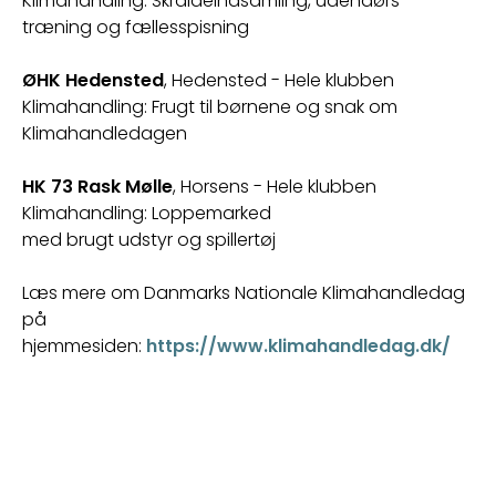
Klimahandling:
Skraldeindsamling, udendørs 
træning og
 fællesspisning
ØHK Hedensted
, Hedensted
-
Hele klubben
Klimahandling:
Frugt til børnene og snak om 
Klimahandledagen
HK 73 Rask Mølle
, Horsens
-
Hele klubben
Klimahandling:
Loppemarked 
med
brugt
udstyr
og
spillertøj
Læs mere om Danmarks Nationale Klimahandledag 
på 
hjemmesiden:
https://www.klimahandledag.dk/