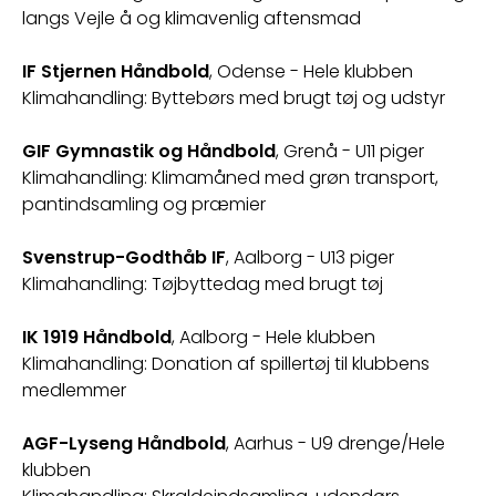
langs Vejle å og klimavenlig aftensmad
IF Stjernen Håndbold
, Odense
-
Hele klubben
Klimahandling:
 Byttebørs med brugt tøj og udstyr
GIF Gymnastik og Håndbold
, Grenå
-
U11 piger
Klimahandling:
Klimamåned med grøn transport, 
pantindsamling og præmier
Svenstrup-Godthåb IF
, Aalborg
-
U13 piger
Klimahandling:
 Tøjbyttedag med brugt tøj
IK 1919
Håndbold
, Aalborg
-
Hele klubben
Klimahandling:
 Donation af spillertøj til klubbens 
medlemmer
AGF-Lyseng Håndbold
, Aarhus
-
U9 drenge/Hele 
klubben