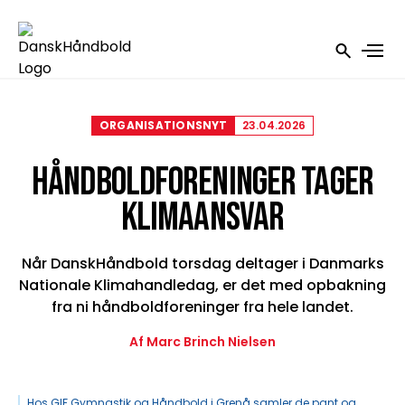
ORGANISATIONSNYT
23.04.2026
HÅNDBOLDFORENINGER TAGER
KLIMAANSVAR
Når DanskHåndbold torsdag deltager i Danmarks
Nationale Klimahandledag, er det med opbakning
fra ni håndboldforeninger fra hele landet.
Af Marc Brinch Nielsen
Hos GIF Gymnastik og Håndbold i Grenå samler de pant og