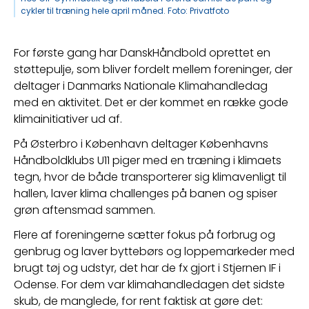
cykler til træning hele april måned. Foto: Privatfoto
For første gang har DanskHåndbold oprettet en 
støttepulje, som bliver fordelt mellem foreninger, der 
deltager i Danmarks Nationale Klimahandledag 
med en aktivitet. Det er der kommet en række gode 
klimainitiativer ud af.
På Østerbro i København deltager Københavns 
Håndboldklubs U11 piger med en træning i klimaets 
tegn, hvor de både transporterer sig klimavenligt til 
hallen, laver klima challenges på banen og spiser 
grøn aftensmad sammen.
Flere af foreningerne sætter fokus på forbrug og 
genbrug og laver byttebørs og loppemarkeder med 
brugt tøj og udstyr, det har de fx gjort i Stjernen IF i 
Odense. For dem var klimahandledagen det sidste 
skub, de manglede, for rent faktisk at gøre det: