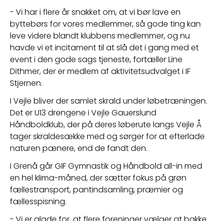
- Vi har i flere år snakket om, at vi bør lave en 
byttebørs for vores medlemmer, så gode ting kan 
leve videre blandt klubbens medlemmer, og nu 
havde vi et incitament til at slå det i gang med et 
event i den gode sags tjeneste, fortæller Line 
Dithmer, der er medlem af aktivitetsudvalget i IF 
Stjernen.
I Vejle bliver der samlet skrald under løbetræningen. 
Det er U13 drengene i Vejle Gauerslund 
Håndboldklub, der på deres løberute langs Vejle Å 
tager skraldesække med og sørger for at efterlade 
naturen pænere, end de fandt den.
I Grenå går GIF Gymnastik og Håndbold all-in med 
en hel klima-måned, der sætter fokus på grøn 
fællestransport, pantindsamling, præmier og 
fællesspisning.
- 
Vi er glade for, at flere foreninger vælger at bakke 