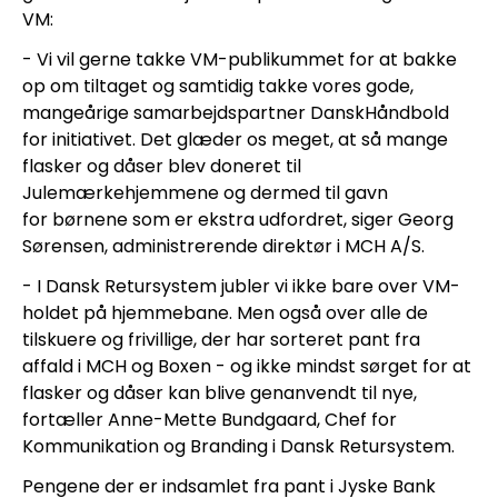
VM:
- Vi vil gerne takke VM-publikummet for at bakke 
op om tiltaget og samtidig takke vores gode, 
mangeårige samarbejdspartner DanskHåndbold 
for initiativet. Det glæder os meget, at så mange 
flasker og dåser blev doneret til 
Julemærkehjemmene og dermed til gavn 
for børnene som er ekstra udfordret, siger Georg 
Sørensen, administrerende direktør i MCH A/S.
- I Dansk Retursystem jubler vi ikke bare over VM-
holdet på hjemmebane. Men også over alle de 
tilskuere og frivillige, der har sorteret pant fra 
affald i MCH og Boxen - og ikke mindst sørget for at 
flasker og dåser kan blive genanvendt til nye, 
fortæller Anne-Mette Bundgaard, Chef for 
Kommunikation og Branding i Dansk Retursystem.
Pengene der er indsamlet fra pant i Jyske Bank 