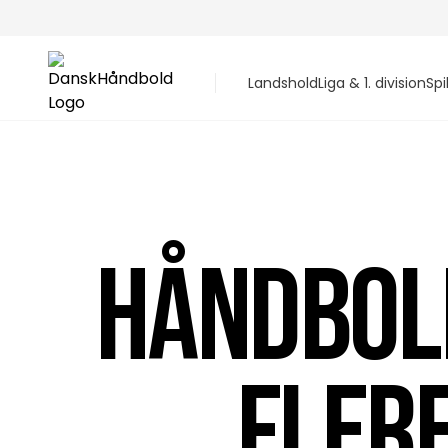
Landshold
Liga & 1. division
Spi
HÅNDBOL
FLERE