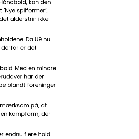
Håndbold, kan den 
 ’Nye spilformer’, 
et alderstrin ikke 
holdene. Da U9 nu 
erfor er det 
dbold. Med en mindre 
rudover har der 
e blandt foreninger 
pmærksom på, at 
t en kampform, der 
r endnu flere hold 