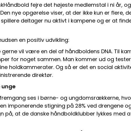
kHåndbold fejre det højeste medlemstal i ni år, og 
 Den nye opgørelse viser, at der ikke kun er flere, d
spillere deltager nu aktivt i kampene og er at finde 
nudsen en positiv udvikling:
ere gerne vil være en del af håndboldens DNA. Til ka
per for noget sammen. Man kommer ud og tester a
e holdkammerater. Og så er det en social aktivite
nistrerende direktør.
e unge
fremgang ses i børne- og ungdomsrækkerne, hvor
 en imponerende stigning på 28% ved drengene og 
egn på, at de danske håndboldklubber lykkes med at