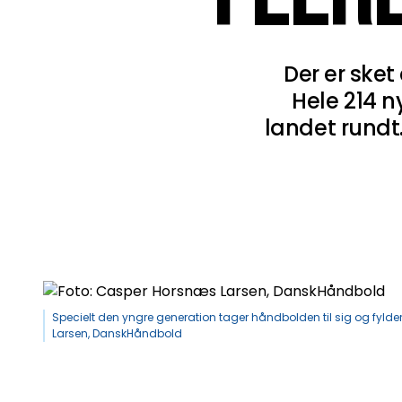
Der er sket
Hele 214 n
landet rund
Specielt den yngre generation tager håndbolden til sig og fylde
Larsen, DanskHåndbold