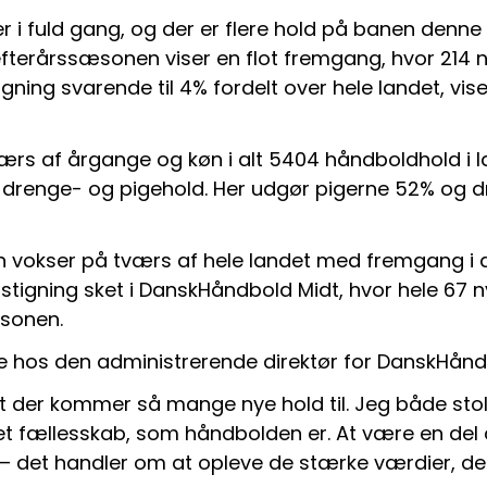
i fuld gang, og der er flere hold på banen denne
 efterårssæsonen viser en flot fremgang, hvor 214 ny
tigning svarende til 4% fordelt over hele landet, vi
rs af årgange og køn i alt 5404 håndboldhold i la
e drenge- og pigehold. Her udgør pigerne 52% og d
vokser på tværs af hele landet med fremgang i alle
stigning sket i DanskHåndbold Midt, hvor hele 67 ny
æsonen.
 hos den administrerende direktør for DanskHånd
at der kommer så mange nye hold til. Jeg både stolt
et fællesskab, som håndbolden er. At være en del a
– det handler om at opleve de stærke værdier, de