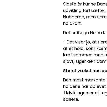
Sidste år kunne Dans
udvikling fortsætter.
klubberne, men flere 
holdkort.
Det er ifølge Heino K
- Det viser jo, at fl
af et hold, som kæm
lært sammen med sin
sjovt, siger den admi
Størst vækst hos d
Den mest markante 
holdene har oplevet
 Udviklingen er et t
spillere.