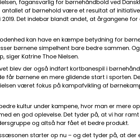
Nielsen, fagansvarlig for børnehåndbold ved Dansk
antallet af børnehold være et resultat af initiativet
 2019. Det indebar blandt andet, at årgangene for d
 modenhed kan have en kæmpe betydning for børne
asser børnene simpelhent bare bedre sammen. Og d
p, siger Katrine Thoe Nielsen.
tivet blev der også indført kortbanespil i børnehån
 får børnene en mere glidende start i sporten. De
Nielsen været fokus på kampafvikling af børnekamp
bedre kultur under kampene, hvor man er mere o
 med en god oplevelse. Det tyder på, at vi har ram
ldersgruppe og altså har fået et bedre produkt.
ssæsonen starter op nu – og det tyder på, at der e