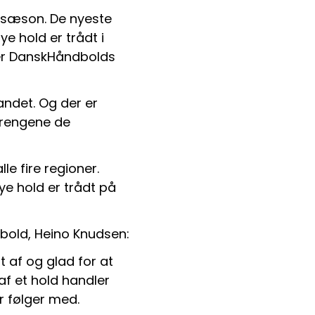
 sæson. De nyeste 
e hold er trådt i 
ser DanskHåndbolds 
ndet. Og der er 
rengene de 
 fire regioner. 
e hold er trådt på 
bold, Heino Knudsen:
 af og glad for at 
f et hold handler 
r følger med.