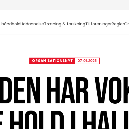
l håndbold
Uddannelse
Træning & forskning
Til foreninger
Regler
O
ORGANISATIONSNYT
07.01.2025
DEN HAR VO
 HOLD I HA