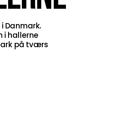
d i Danmark.
 i hallerne
ark på tværs