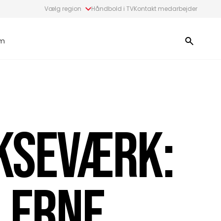
Vælg region
Håndbold i TV
Kontakt medarbejder
m
KSEVÆRK:
LLERNE