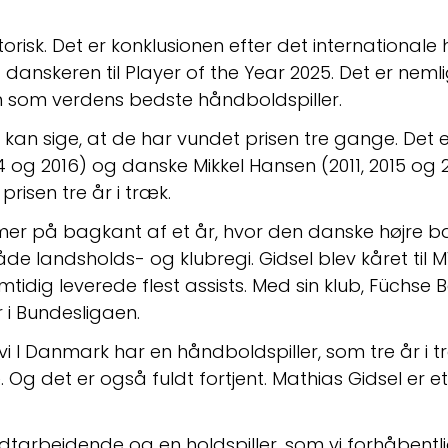
torisk. Det er konklusionen efter det international
 danskeren til Player of the Year 2025. Det er nemli
len som verdens bedste håndboldspiller.
 kan sige, at de har vundet prisen tre gange. Det e
 og 2016) og danske Mikkel Hansen (2011, 2015 og 20
prisen tre år i træk.
er på bagkant af et år, hvor den danske højre bac
de landsholds- og klubregi. Gidsel blev kåret til 
idig leverede flest assists. Med sin klub, Füchse Ber
 i Bundesligaen.
at vi I Danmark har en håndboldspiller, som tre år i t
Og det er også fuldt fortjent. Mathias Gidsel er et
tarbejdende og en holdspiller, som vi forhåbentli