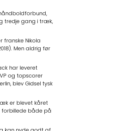
e håndboldforbund, 
g tredje gang i træk, 
r franske Nikola 
18). Men aldrig før 
k har leveret 
MVP og topscorer 
lin, blev Gidsel tysk 
ræk er blevet kåret 
 forbillede både på 
g kan nyde godt af 