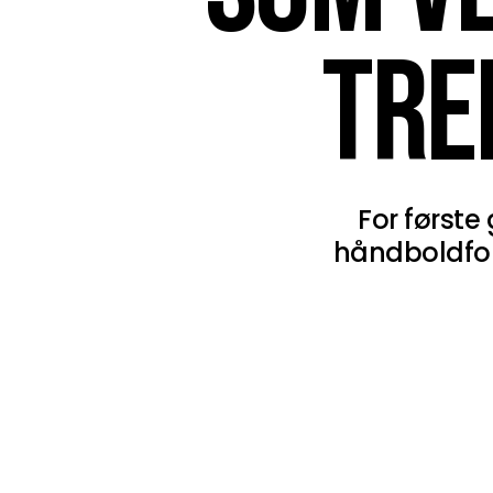
TRE
For første
håndboldforb