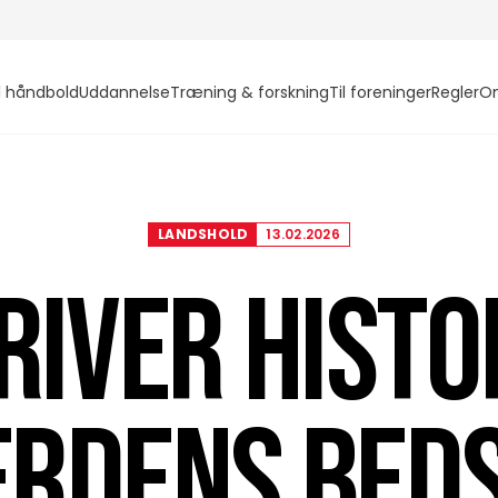
l håndbold
Uddannelse
Træning & forskning
Til foreninger
Regler
O
LANDSHOLD
13.02.2026
RIVER HISTO
ERDENS BEDS