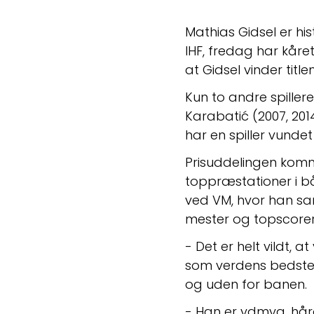
Mathias Gidsel er his
IHF, fredag har kåret
at Gidsel vinder tit
Kun to andre spillere
Karabatić (2007, 2014
har en spiller vundet 
Prisuddelingen komm
toppræstationer i bå
ved VM, hvor han samt
mester og topscorer
- Det er helt vildt, 
som verdens bedste. 
og uden for banen.
- Han er ydmyg, hård