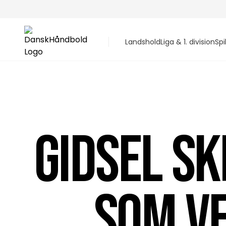
Landshold
Liga & 1. division
Spi
GIDSEL SK
SOM V