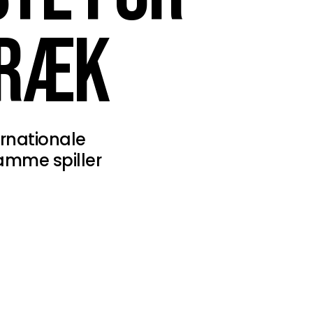
TRÆK
ernationale
samme spiller