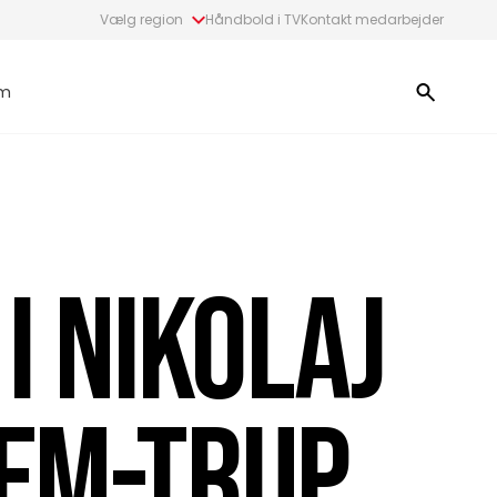
Vælg region
Håndbold i TV
Kontakt medarbejder
m
I NIKOLAJ
 EM-TRUP