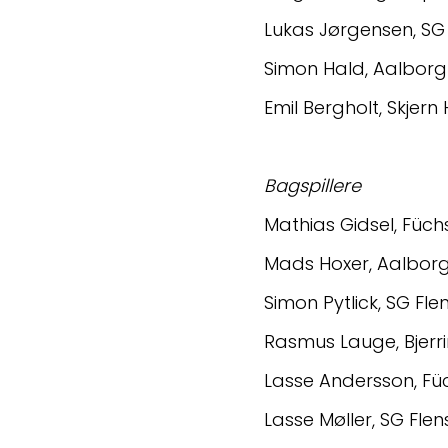
Lukas Jørgensen, SG
Simon Hald, Aalbor
Emil Bergholt, Skjer
Bagspillere
Mathias Gidsel, Füchs
Mads Hoxer, Aalbor
Simon Pytlick, SG F
Rasmus Lauge, Bjerr
Lasse Andersson, Füc
Lasse Møller, SG Fl