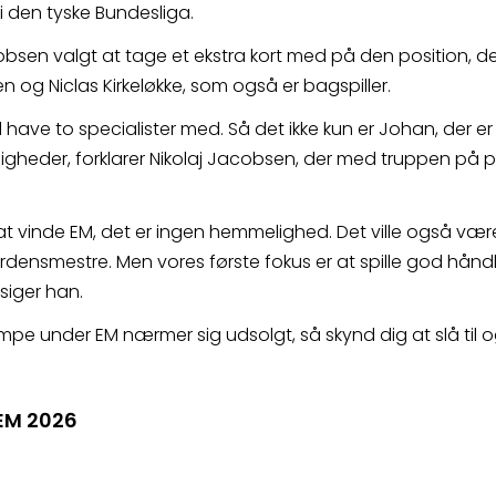
i den tyske Bundesliga. 
bsen valgt at tage et ekstra kort med på den position, de
og Niclas Kirkeløkke, som også er bagspiller.
vil have to specialister med. Så det ikke kun er Johan, der er 
ligheder, forklarer Nikolaj Jacobsen, der med truppen på 
at vinde EM, det er ingen hemmelighed. Det ville også væ
densmestre. Men vores første fokus er at spille god håndbol
 siger han.
 under EM nærmer sig udsolgt, så skynd dig at slå til og
 EM 2026