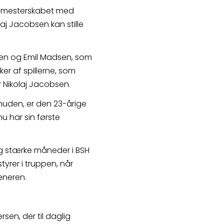
 mesterskabet med 
j Jacobsen kan stille 
sen og Emil Madsen, som 
er af spillerne, som 
r Nikolaj Jacobsen.
huden, er den 23-årige 
 har sin første 
lig stærke måneder i BSH 
yrer i truppen, når 
æneren.
sen, der til daglig 