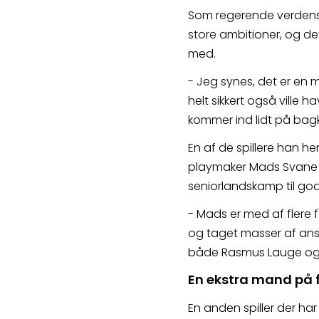
Som regerende verdensm
store ambitioner, og de
med.
- Jeg synes, det er en 
helt sikkert også ville h
kommer ind lidt på bagka
En af de spillere han he
playmaker Mads Svane fr
seniorlandskamp til god
- Mads er med af flere f
og taget masser af ansva
både Rasmus Lauge og L
En ekstra mand på f
En anden spiller der har