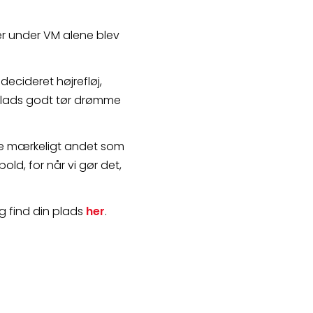
r under VM alene blev 
decideret højrefløj, 
plads godt tør drømme 
re mærkeligt andet som 
d, for når vi gør det, 
 find din plads 
her
.