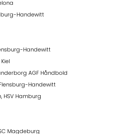
celona
nsburg-Handewitt
lensburg-Handewitt
Kiel
kanderborg AGF Håndbold
G Flensburg-Handewitt
en, HSV Hamburg
 SC Magdeburg