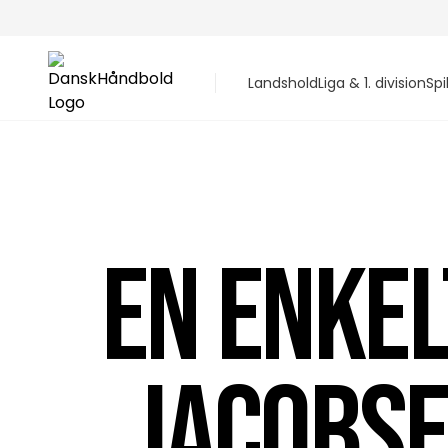
Landshold
Liga & 1. division
Spi
EN ENKEL
JACOBSE