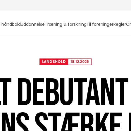
l håndbold
Uddannelse
Træning & forskning
Til foreninger
Regler
O
LANDSHOLD
18.12.2025
T DEBUTANT 
NS STÆRKE