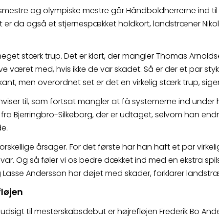
estre og olympiske mestre går Håndboldherrerne ind til
t er da også et stjernespækket holdkort, landstræner Nikola
meget stærk trup. Det er klart, der mangler Thomas Arnold
ave været med, hvis ikke de var skadet. Så er der et par stykk
nt, men overordnet set er det en virkelig stærk trup, sige
nviser til, som fortsat mangler at få systemerne ind under 
a Bjerringbro-Silkeborg, der er udtaget, selvom han endnu
e.
orskellige årsager. For det første har han haft et par virke
r. Og så føler vi os bedre dækket ind med en ekstra spilst
asse Andersson har døjet med skader, forklarer landstr
løjen
 udsigt til mesterskabsdebut er højrefløjen Frederik Bo Ander