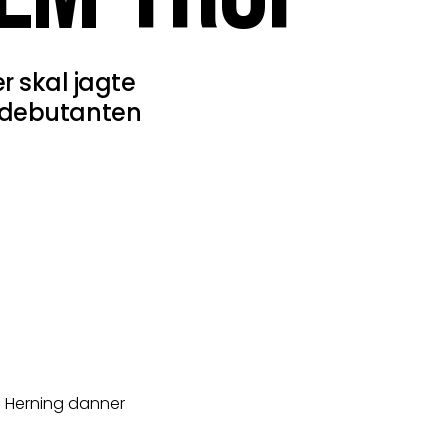
r skal jagte
r debutanten
 Herning danner 