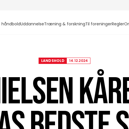
l håndbold
Uddannelse
Træning & forskning
Til foreninger
Regler
O
LANDSHOLD
14.12.2024
NIELSEN KÅR
AS BEDSTE S