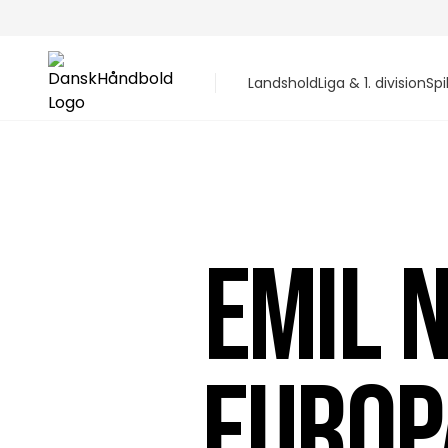
Landshold
Liga & 1. division
Spi
EMIL 
EUROP