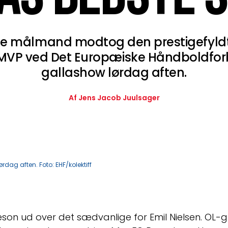
e målmand modtog den prestigefyldt
VP ved Det Europæiske Håndboldfor
gallashow lørdag aften.
Af Jens Jacob Juulsager
dag aften. Foto: EHF/kolektiff
on ud over det sædvanlige for Emil Nielsen. OL-gu