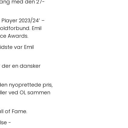
gang med den 27-
Player 2023/24’ – 
ldforbund. Emil 
ence Awards.
dste var Emil 
 der en dansker 
en nyoprettede pris, 
ller ved OL sammen 
ll of Fame.
Download pressefotos fra prisoverrækkelsen til fri redaktion afbenyttelse - 