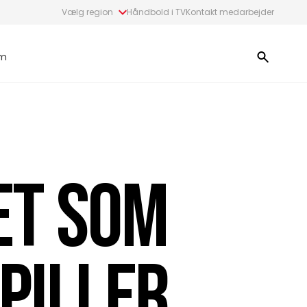
Vælg region
Håndbold i TV
Kontakt medarbejder
m
ET SOM
PILLER