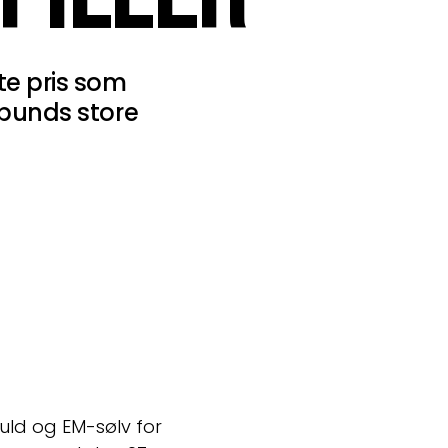
e pris som
bunds store
ld og EM-sølv for 