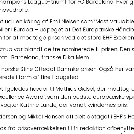
ampions League-triumf for FC Barcelona. Hver 
hovedrolle.
d i en kåring af Emil Nielsen som ’Most Valuable 
ller i Europa – udpeget af Det Europæiske Håndbo
ien for at modtage prisen ved det store EHF Excell
p var blandt de tre nominerede til prisen. Den si
at i Barcelona, franske Dika Mem.
 norske Stine Oftedal Dahmke prisen. Også her var
rede i form af Line Haugsted.
 ligeledes hæder til Mathias Gidsel, der modtog d
xcellence Award’, som den bedste europæiske spi
ogter Katrine Lunde, der vandt kvindernes pris.
ersen og Mikkel Hansen officielt optaget i EHF’s Ha