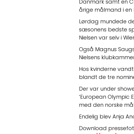
Danmark samt en Ch
årige målmand i en 
Lørdag mundede det u
sæsonens bedste spi
Nielsen var selv i W
Også Magnus Saugstru
Nielsens klubkammer
Hos kvinderne vandt
blandt de tre nomine
Der var under showet
‘European Olympic E
med den norske målv
Endelig blev Anja And