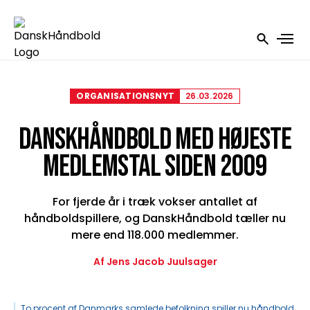
ORGANISATIONSNYT
26.03.2026
DANSKHÅNDBOLD MED HØJESTE
MEDLEMSTAL SIDEN 2009
For fjerde år i træk vokser antallet af
håndboldspillere, og DanskHåndbold tæller nu
mere end 118.000 medlemmer.
Af Jens Jacob Juulsager
To procent af Danmarks samlede befolkning spiller nu håndbold