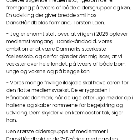
oplever stigende medlemstal, ligesom der er 
fremgang på tværs af både aldersgrupper og køn. 
En udvikling der giver bredde smil hos 
DanskHåndbolds formand, Torsten Laen.
- Jeg er enormt stolt over, at vi igen i 2025 oplever 
medlemsfremgang i DanskHåndbold. Vores 
ambition er at være Danmarks stærkeste 
fællesskab, og derfor glæder det mig især, at vi 
vækster over hele landet, på tværs af både børn, 
unge og voksne og på begge køn.
- Vores mange frivillige ildsjæle skal have æren for 
den flotte medlemsvækst. De er rygraden i 
Håndbolddanmark, når de uge efter uge møder op i 
hallerne og skaber rammerne for begejstring og 
udvikling. Dem skylder vi en kæmpestor tak, siger 
han.
Den største aldersgruppe af medlemmer i 
DanskHåndbold er de 7-12-årige med næsten 