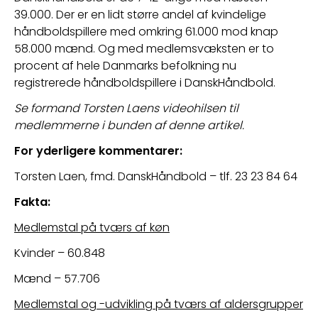
39.000. Der er en lidt større andel af kvindelige 
håndboldspillere med omkring 61.000 mod knap 
58.000 mænd. Og med 
medlemsvæksten er to 
procent af hele Danmarks befolkning nu 
registrerede håndboldspillere i DanskHåndbold.
Se formand Torsten Laens videohilsen til 
medlemmerne i bunden af denne artikel.
For yderligere kommentarer:
Torsten Laen, fmd. DanskHåndbold – tlf. 23 23 84 64
Fakta:
Medlemstal på tværs af køn
Kvinder – 60.848
Mænd – 57.706
Medlemstal og -udvikling på tværs af aldersgrupper