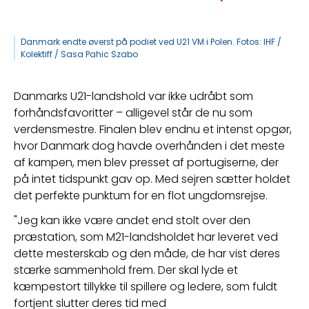
Danmark endte øverst på podiet ved U21 VM i Polen. Fotos: IHF /
Kolektiff / Sasa Pahic Szabo
Danmarks U21-landshold var ikke udråbt som 
forhåndsfavoritter – alligevel står de nu som 
verdensmestre. Finalen blev endnu et intenst opgør, 
hvor Danmark dog havde overhånden i det meste 
af kampen, men blev presset af portugiserne, der 
på intet tidspunkt gav op. Med sejren sætter holdet 
det perfekte punktum for en flot ungdomsrejse.
"Jeg kan ikke være andet end stolt over den 
præstation, som M21-landsholdet har leveret ved 
dette mesterskab og den måde, de har vist deres 
stærke sammenhold frem. Der skal lyde et 
kæmpestort tillykke til spillere og ledere, som fuldt 
fortjent slutter deres tid med 