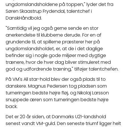
ungdomslandsholdene på toppen," lyder det fra 
Søren Skaastrup Frydendal, talentchef i 
DanskHåndbold.  
"Samtidig vil jeg også gerne sende en stor 
anerkendelse til klubberne derude. For en af 
grundende til, at spillerne præsterer her på 
ungdomslandsholdet, er, at de i det daglige 
befinder sig i nogle gode miljøer med dygtige 
trænere, hvor de hver dag bliver stimuleret med 
god og udfordrende træning," tilføjer talentchefen.
På VM's All star-hold blev der også plads til to 
danskere. Magnus Pedersen tog pladsen som 
turneringen bedste højre fløj, og Nikolaj Larsson 
snuppede æren som turneringen bedste højre 
back.
Det er 20 år siden, at Danmarks U21-landshold 
senest vandt VM-guld. Den seneste triumf ligger helt 