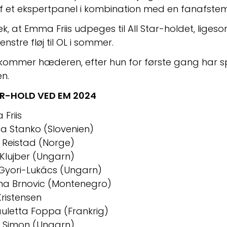
f et ekspertpanel i kombination med en fanafstem
k, at Emma Friis udpeges til All Star-holdet, liges
stre fløj til OL i sommer.
kommer hæderen, efter hun for første gang har spil
en.
AR-HOLD VED EM 2024
 Friis
aša Stanko (Slovenien)
y Reistad (Norge)
n Klujber (Ungarn)
a Gyori-Lukács (Ungarn)
ana Brnovic (Montenegro)
Kristensen
auletta Foppa (Frankrig)
a Simon (Ungarn)