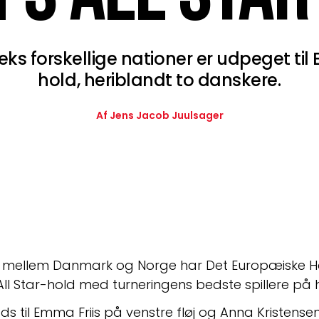
seks forskellige nationer er udpeget til 
hold, heriblandt to danskere.
Af Jens Jacob Juulsager
en mellem Danmark og Norge har Det Europæiske 
All Star-hold med turneringens bedste spillere på h
ds til Emma Friis på venstre fløj og Anna Kristensen 