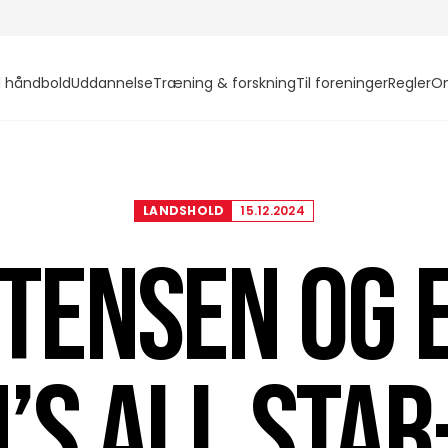
l håndbold
Uddannelse
Træning & forskning
Til foreninger
Regler
O
LANDSHOLD
15.12.2024
TENSEN OG 
’S ALL STA