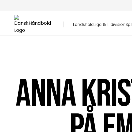
Landshold
Liga & 1. division
Spi
ANNA KRIS
PÅ EM