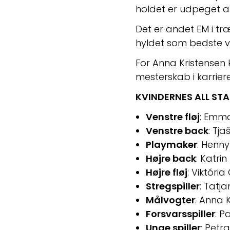
holdet er udpeget a
Det er andet EM i træ
hyldet som bedste ven
For Anna Kristensen 
mesterskab i karrier
KVINDERNES ALL ST
Venstre fløj
: Emma
Venstre back
: Tj
Playmaker
: Henn
Højre back
: Katri
Højre fløj
: Viktóri
Stregspiller
: Tatj
Målvogter
: Anna 
Forsvarsspiller
: P
Unge spiller
: Petr