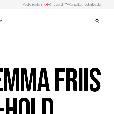
Vælg region
Håndbold i TV
Kontakt medarbejder
m
EMMA FRIIS
R-HOLD