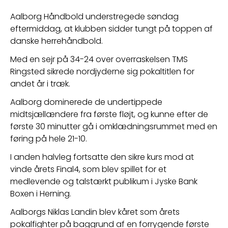
Aalborg Håndbold understregede søndag 
eftermiddag, at klubben sidder tungt på toppen af 
danske herrehåndbold.
Med en sejr på 34-24 over overraskelsen TMS 
Ringsted sikrede nordjyderne sig pokaltitlen for 
andet år i træk.
Aalborg dominerede de undertippede 
midtsjællændere fra første fløjt, og kunne efter de 
første 30 minutter gå i omklædningsrummet med en 
føring på hele 21-10.
I anden halvleg fortsatte den sikre kurs mod at 
vinde årets Final4, som blev spillet for et 
medlevende og talstærkt publikum i Jyske Bank 
Boxen i Herning.
Aalborgs Niklas Landin blev kåret som årets 
pokalfighter på baggrund af en forrygende første 