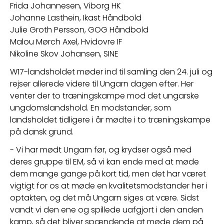
Frida Johannesen, Viborg HK
Johanne Lasthein, Ikast Håndbold
Julie Groth Persson, GOG Håndbold
Malou Mørch Axel, Hvidovre IF
Nikoline Skov Johansen, SINE
W17-landsholdet møder ind til samling den 24. juli og 
rejser allerede videre til Ungarn dagen efter. Her 
venter der to træningskampe mod det ungarske 
ungdomslandshold. En modstander, som 
landsholdet tidligere i år mødte i to træningskampe 
på dansk grund.
- Vi har mødt Ungarn før, og krydser også med 
deres gruppe til EM, så vi kan ende med at møde 
dem mange gange på kort tid, men det har været 
vigtigt for os at møde en kvalitetsmodstander her i 
optakten, og det må Ungarn siges at være. Sidst 
vandt vi den ene og spillede uafgjort i den anden 
kamp, så det bliver spændende at møde dem på 