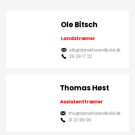
Ole Bitsch
Landstræner
olb@danskhaandbold.dk
29 39 17 22
Thomas Høst
Assistenttræner
tho@danskhaandbold.dk
31 23 99 00