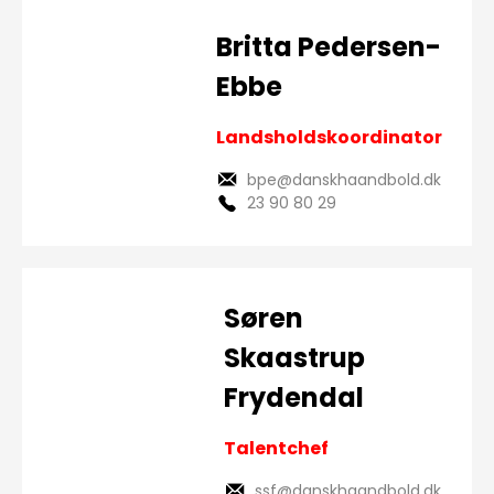
Britta Pedersen-
Ebbe
Landsholdskoordinator
bpe@danskhaandbold.dk
23 90 80 29
Søren
Skaastrup
Frydendal
Talentchef
ssf@danskhaandbold.dk