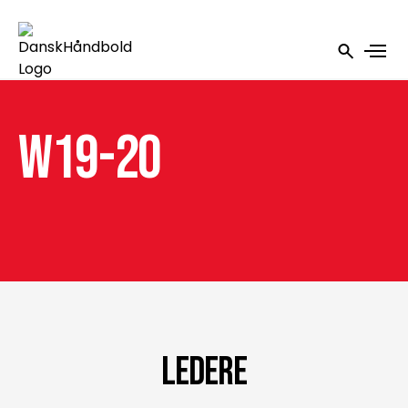
W19-20
Ledere