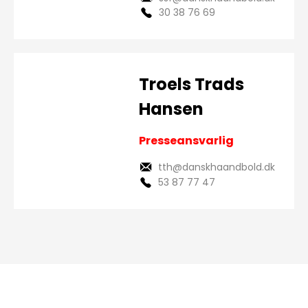
30 38 76 69
Troels Trads
Hansen
Presseansvarlig
tth@danskhaandbold.dk
53 87 77 47