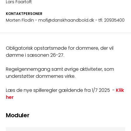
Lars Faartoft
KONTAKTPERSONER
Morten Flodin
- mofl@danskhaandbold.dk
- tfl: 20935400
Obligatorisk opstartsmøde for dommere, der vil 
dømme i sæsonen 26-27.
Regelgennemgang samt øvrige aktiviteter, som 
understøtter dommernes virke.
Læs de nye spilleregler gældende fra 1/7 2025  - 
Klik 
her
Moduler