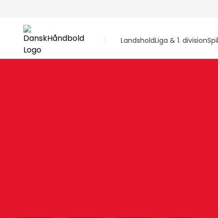
Landshold
Liga & 1. division
Spi