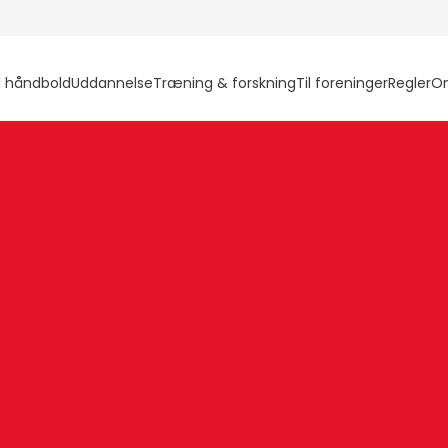
l håndbold
Uddannelse
Træning & forskning
Til foreninger
Regler
O